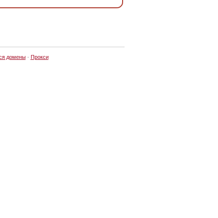
ся домены
·
Прокси