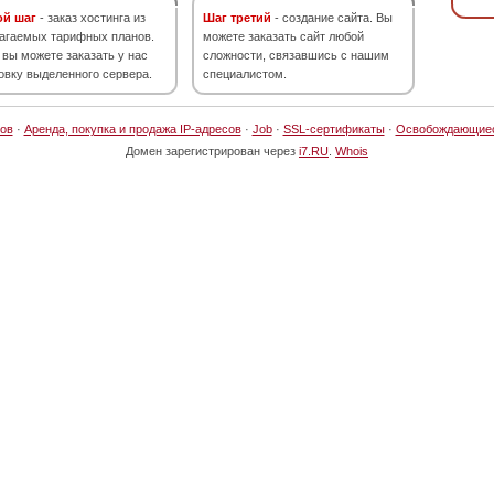
ой шаг
- заказ хостинга из
Шаг третий
- создание сайта. Вы
агаемых тарифных планов.
можете заказать сайт любой
 вы можете заказать у нас
сложности, связавшись с нашим
овку выделенного сервера.
специалистом.
ов
·
Аренда, покупка и продажа IP-адресов
·
Job
·
SSL-сертификаты
·
Освобождающие
Домен зарегистрирован через
i7.RU
.
Whois