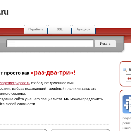
.ru
IT-работа
SSL
Аукцион
W
«раз-два-три»!
т просто как
зарегистрировать
свободное доменное имя.
остинг, выбрав подходящий тарифный план или заказать
енного сервера.
оздание сайта у нашего специалиста. Мы можем предложить
йта любой сложности.
пода
регис
шанс